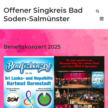
Skip
Offener Singkreis Bad
to
content
M
Soden-Salmünster
Benefizkonzert 2025