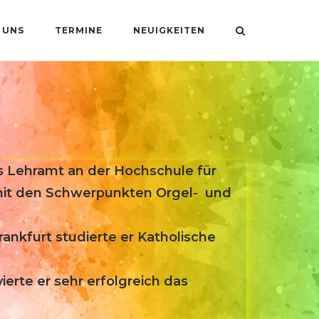
 UNS
TERMINE
NEUIGKEITEN
s Lehramt an der Hochschule für
 mit den Schwerpunkten Orgel- und
ankfurt studierte er Katholische
ierte er sehr erfolgreich das