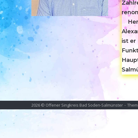
Zahlr
renom
Herzo
Alexa
ist e
Funkt
Haupt
Salmü
2026 © Offener Singkreis Bad Soden-Salmünster
Them