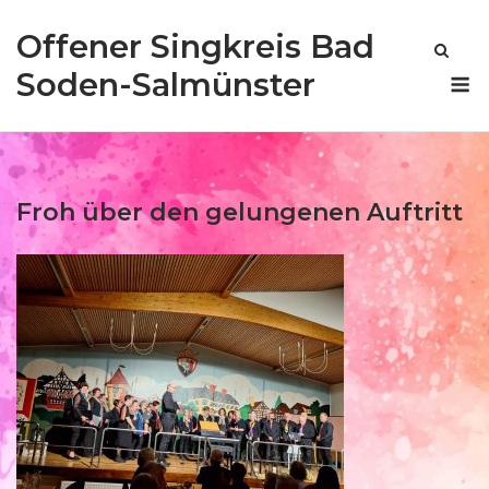
Skip
Offener Singkreis Bad
to
content
M
Soden-Salmünster
Froh über den gelungenen Auftritt