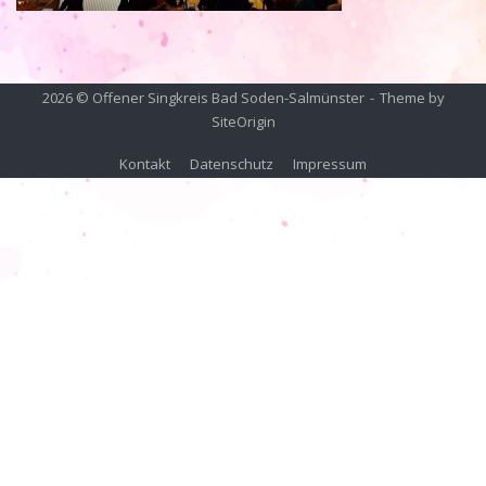
2026 © Offener Singkreis Bad Soden-Salmünster
Theme by
SiteOrigin
Kontakt
Datenschutz
Impressum