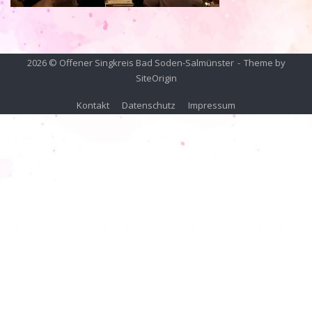
2026 © Offener Singkreis Bad Soden-Salmünster
Theme by
SiteOrigin
Kontakt
Datenschutz
Impressum